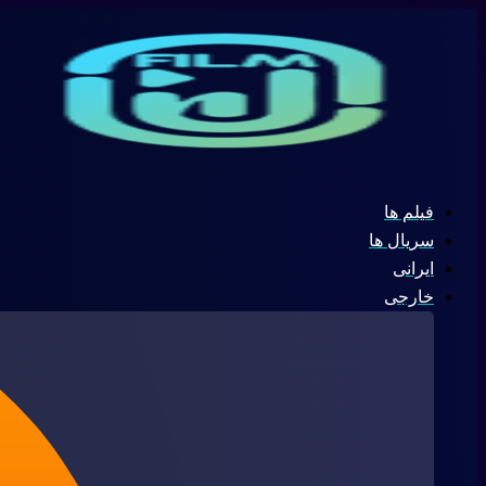
پرش
جستجو
به
...
محتوا
فیلم ها
سریال ها
ایرانی
خارجی