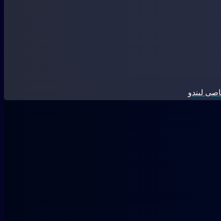
صی لیندو