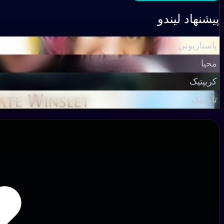
پیشنهاد لیندو
پاستاریونی
محیا
کریپتیک
تایتانیک