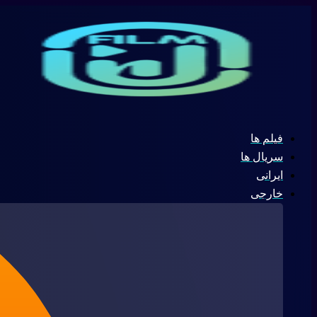
پرش
جستجو
به
...
محتوا
فیلم ها
سریال ها
ایرانی
خارجی