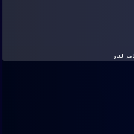
صی لیندو