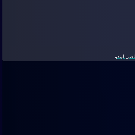
صی لیندو