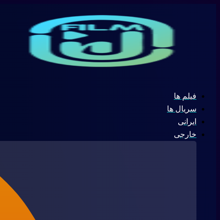
پرش
جستجو
به
...
محتوا
فیلم ها
سریال ها
ایرانی
خارجی