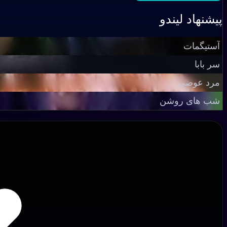
پیشنهاد لیندو
آستیگمات
سر بابا
مرد عوضی
شب‌ های روشن