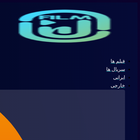
پرش
جستجو
به
...
محتوا
فیلم ها
سریال ها
ایرانی
خارجی