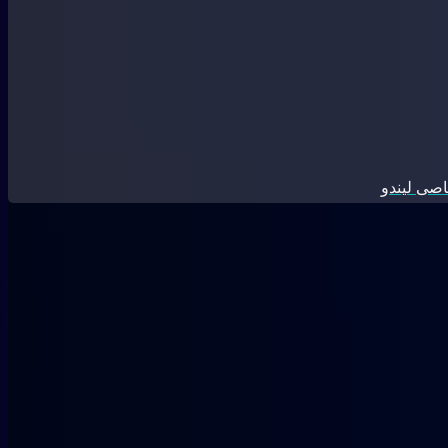
صی لیندو