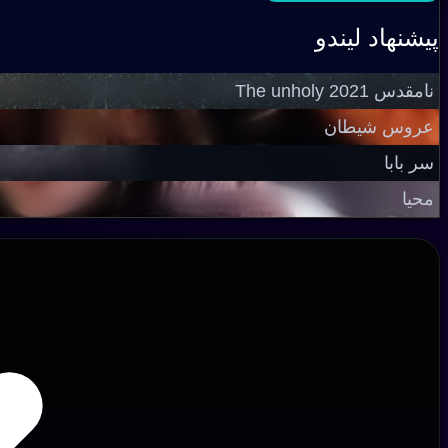
پیشنهاد لیندو
نامقدس The unholy 2021
عروس شیطان
سر بابا
محیا