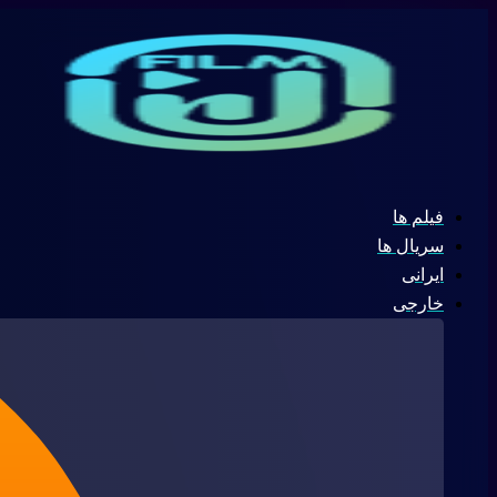
پرش
جستجو
به
...
محتوا
فیلم ها
سریال ها
ایرانی
خارجی