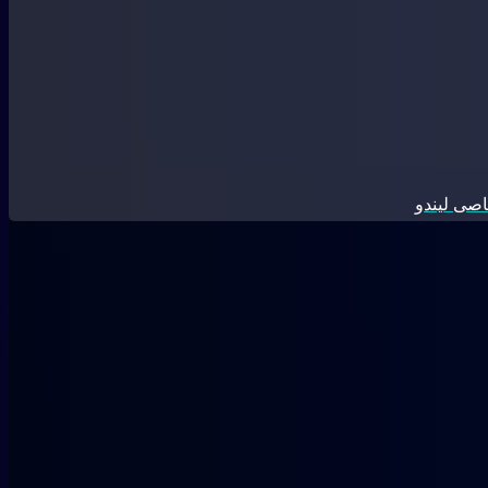
صی لیندو