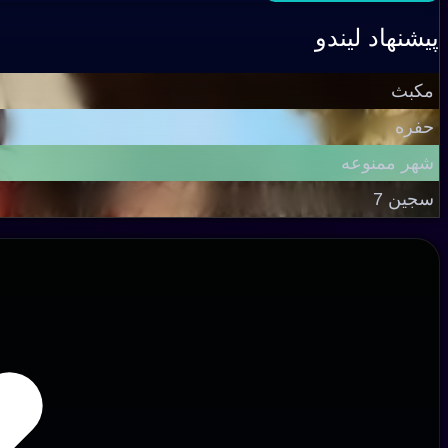
پیشنهاد لیندو
مکبث
حفره
شهر ممنوعه
سجین 7