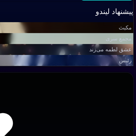
پیشنهاد لیندو
مکبث
مجمع سری
عشق لطمه می‌زند
رئیس