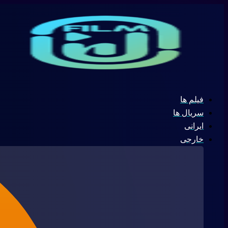
پرش
جستجو
به
...
محتوا
فیلم ها
سریال ها
ایرانی
خارجی