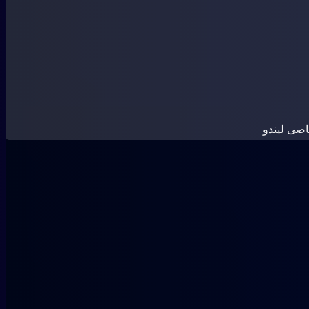
صی لیندو