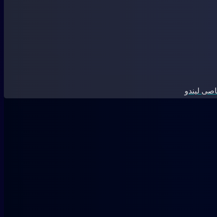
صی لیندو