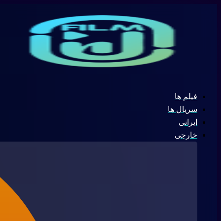
پرش
جستجو
به
...
محتوا
فیلم ها
سریال ها
ایرانی
خارجی