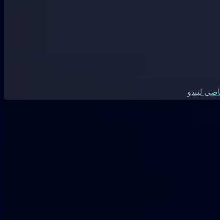
صی لیندو