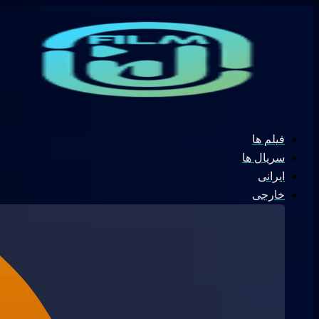
نام*
پرش
جستجو
ایمیل*
به
...
محتوا
فیلم ها
سریال ها
ایرانی
خارجی